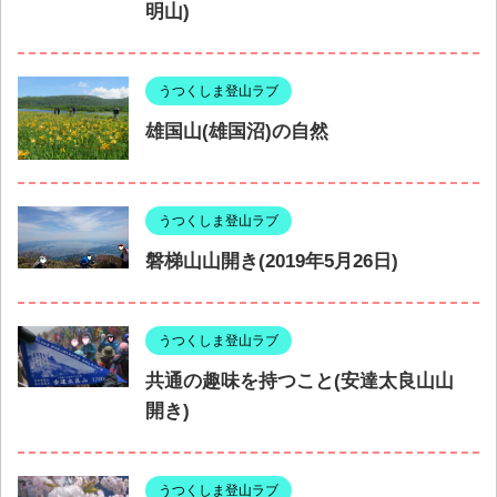
明山)
うつくしま登山ラブ
雄国山(雄国沼)の自然
うつくしま登山ラブ
磐梯山山開き(2019年5月26日)
うつくしま登山ラブ
共通の趣味を持つこと(安達太良山山
開き)
うつくしま登山ラブ