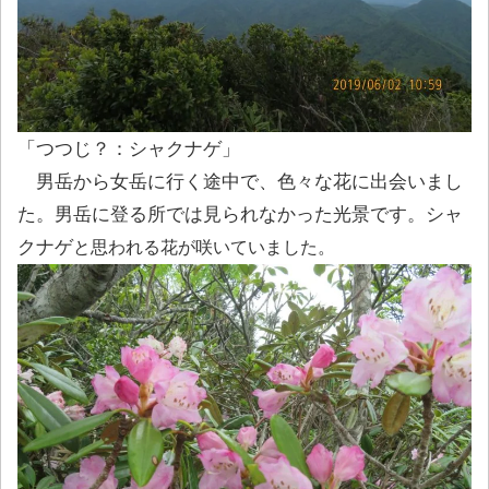
「つつじ？：シャクナゲ」
男岳から女岳に行く途中で、色々な花に出会いまし
た。男岳に登る所では見られなかった光景です。シャ
クナゲ
と思われる花が咲いていました。