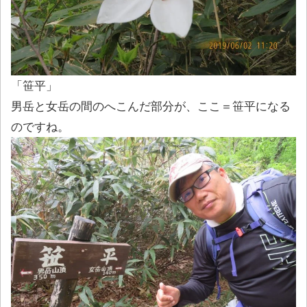
「笹平」
男岳と女岳の間のへこんだ部分が、ここ＝笹平になる
のですね。