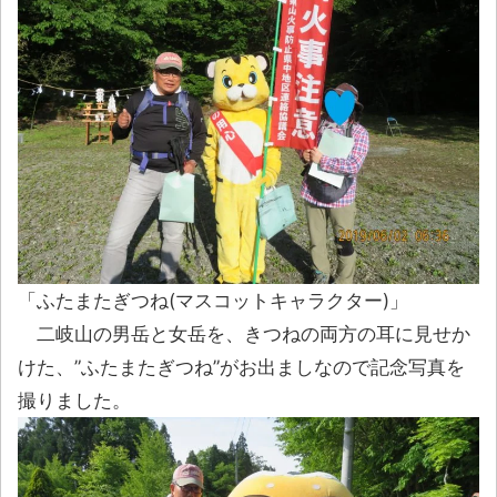
「ふたまたぎつね(マスコットキャラクター)」
二岐山の男岳と女岳を、きつねの両方の耳に見せか
けた、”ふたまたぎつね”がお出ましなので記念写真を
撮りました。