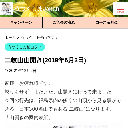
うつくしまJapan
キャンペーン
ご入会の流れ
コース＆料金
ホーム
>
うつくしま登山ラブ
>
うつくしま登山ラブ
二岐山山開き(2019年6月2日)
2021年12月2日
皆様、お疲れ様です。
懲りもせず、またまた、山開きに行って来ました。
今回の行先は、福島県内の多くの山頂から見る事がで
きる、日本300名山でもある”二岐山”になります。
「山開きの案内表紙」