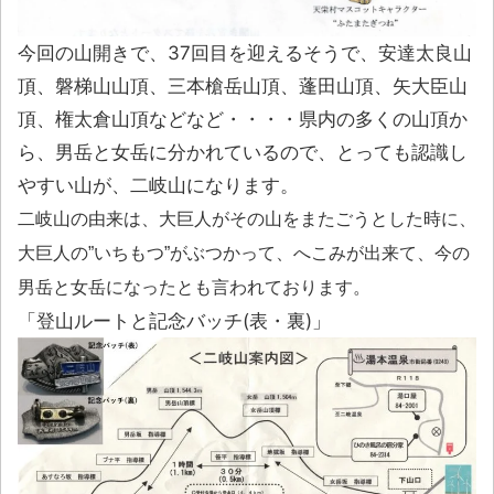
今回の山開きで、37回目を迎えるそうで、安達太良山
頂、磐梯山山頂、三本槍岳山頂、蓬田山頂、矢大臣山
頂、権太倉山頂などなど・・・・県内の多くの山頂か
ら、男岳と女岳に分かれているので、とっても認識し
やすい山が、二岐山になります。
二岐山の由来は、大巨人がその山をまたごうとした時に、
大巨人の”いちもつ”がぶつかって、へこみが出来て、今の
男岳と女岳になったとも言われております。
「登山ルートと記念バッチ(表・裏)」