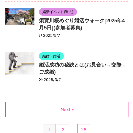
婚活イベント(過去)
須賀川桜めぐり婚活ウォーク[2025年4
月5日](参加者募集)
2025/5/7
結婚・婚活
婚活成功の秘訣とは(お見合い→交際→
ご成婚)
2025/3/7
Next »
1
2
…
28