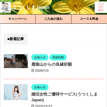
うつくしまJapan
キャンペーン
ご入会の流れ
コース＆料金
■新着記事
お知らせ
良縁祈願
鹿狼山からの良縁祈願
2026/1/3
お知らせ
婚活女性ご優待サービス(うつくしま
Japan)
2025/12/22