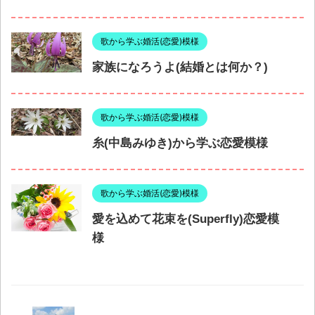
歌から学ぶ婚活(恋愛)模様
家族になろうよ(結婚とは何か？)
歌から学ぶ婚活(恋愛)模様
糸(中島みゆき)から学ぶ恋愛模様
歌から学ぶ婚活(恋愛)模様
愛を込めて花束を(Superfly)恋愛模
様