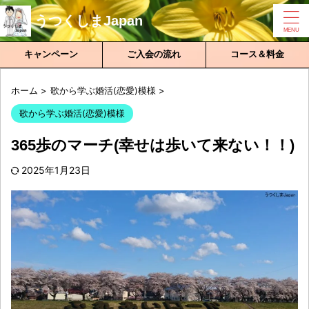
うつくしまJapan
キャンペーン
ご入会の流れ
コース＆料金
ホーム
>
歌から学ぶ婚活(恋愛)模様
>
歌から学ぶ婚活(恋愛)模様
365歩のマーチ(幸せは歩いて来ない！！)
2025年1月23日