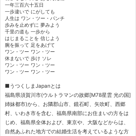
一年三百六十五日
一歩違いで にがしても
人生は ワン・ツー・パンチ
歩みを止めずに 夢みよう
千里の道も 一歩から
はじまることを 信じよう
腕を振って 足をあげて
ワン・ツー ワン・ツー
休まないで 歩け ソレ
ワン・ツー ワン・ツー
ワン・ツー ワン・ツー
■うつくしまJapanとは
福島県須賀川市(ウルトラマンの故郷[M78星雲 光の国]
姉妹都市)から、お隣郡山市、鏡石町、矢吹町、西郷
村、いわき市を含む、福島県南部にお住まいの方をは
じめ、福島県全体および、東京や、大阪などからは、
自然あふれた地方での結婚生活を考えているような方