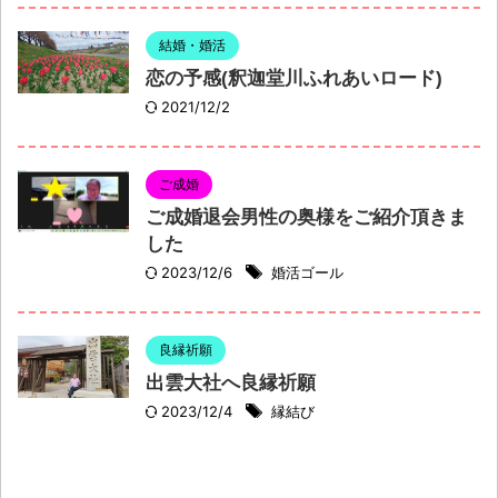
結婚・婚活
恋の予感(釈迦堂川ふれあいロード)
2021/12/2
ご成婚
ご成婚退会男性の奥様をご紹介頂きま
した
2023/12/6
婚活ゴール
良縁祈願
出雲大社へ良縁祈願
2023/12/4
縁結び