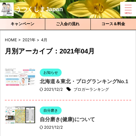
うつくしまJapan
キャンペーン
ご入会の流れ
コース＆料金
HOME
>
2021年
>
4月
月別アーカイブ：2021年04月
お知らせ
北海道＆東北・ブログランキングNo.1
2021/12/2
ブロガーランキング
自分磨き
自分磨き(健康)について
2021/12/2