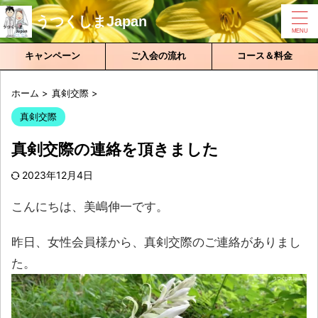
うつくしまJapan
キャンペーン
ご入会の流れ
コース＆料金
ホーム
>
真剣交際
>
真剣交際
真剣交際の連絡を頂きました
2023年12月4日
こんにちは、美嶋伸一です。
昨日、女性会員様から、真剣交際のご連絡がありまし
た。