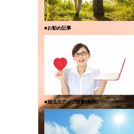
■お勧め記事
■婚活力アップ診断(無料)