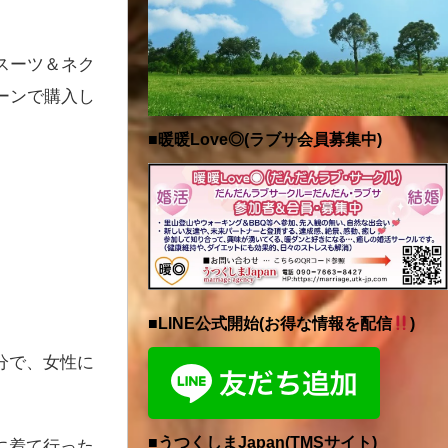
スーツ＆ネク
ーンで購入し
■暖暖Love◎(ラブサ会員募集中)
■LINE公式開始(お得な情報を配信
)
分で、女性に
■うつくしまJapan(TMSサイト)
に着て行った