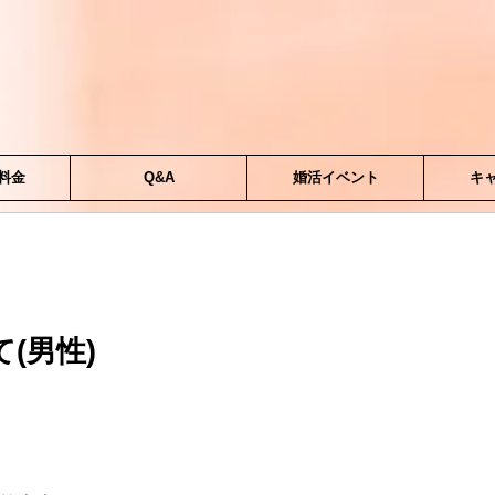
料金
Q&A
婚活イベント
キ
(男性)