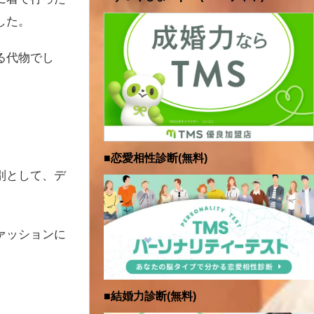
した。
る代物でし
■恋愛相性診断(無料)
別として、デ
ァッションに
■結婚力診断(無料)