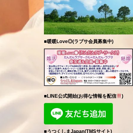
■暖暖Love◎(ラブサ会員募集中)
■LINE公式開始(お得な情報を配信
)
■うつくしまJapan(TMSサイト)