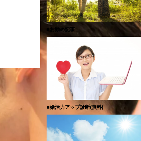
■お勧め記事
■婚活力アップ診断(無料)