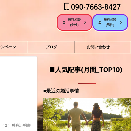
090-7663-8427
無料相談
無料相談
(女性)
(男性)
ャンペーン
ブログ
お問い合わせ
■人気記事(月間_TOP10)
■最近の婚活事情
（２）独身証明書