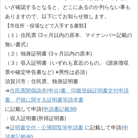
いざ確認するとなると、どこにあるのか判らない事も
ありますので、以下にてお知らせ致します。
【市役所・役場などで入手する書類】
（１）住民票 (3ヶ月以内の原本、マイナンバー記載の
無い書式）
（２）独身証明書 (3ヶ月以内の原本)
（３）収入証明書（いずれも直近のもの。 (源泉徴収
票や確定申告書など) ※男性は必須）
須賀川市：住民票、独身証明書
⇒
住民票関係請求(申出)書、印鑑登録証明書交付申請
書、戸籍に関する証明書等請求書
に記載して申請(
申請書記載例
)
：収入証明書(所得証明書)
⇒
証明書交付・公簿閲覧等申請書
に記載して申請(
申
請書記載例
)