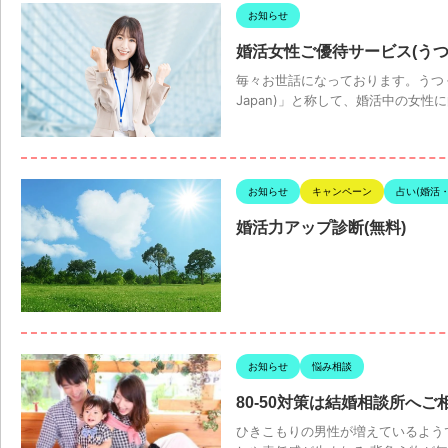
お知らせ
婚活女性ご優待サービス(うつく
毎々お世話になっております。うつく
Japan)」と称して、婚活中の女性
お知らせ
キャンペーン
占い(婚活
婚活力アップ診断(無料)
お知らせ
悩み相談
80-50対策は結婚相談所へ
ひきこもりの男性が増えているよう