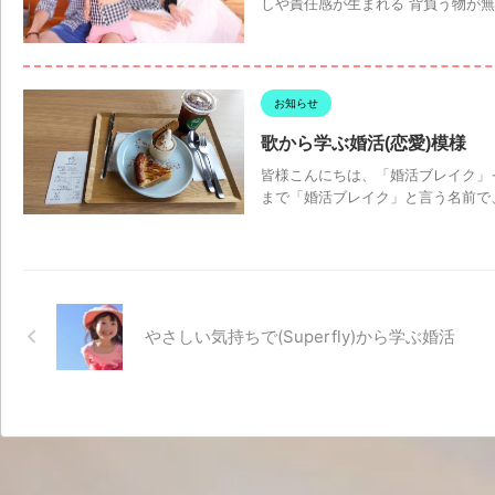
しや責任感が生まれる 背負う物が無
お知らせ
歌から学ぶ婚活(恋愛)模様
皆様こんにちは、「婚活ブレイク」→
まで「婚活ブレイク」と言う名前で、
やさしい気持ちで(Superfly)から学ぶ婚活