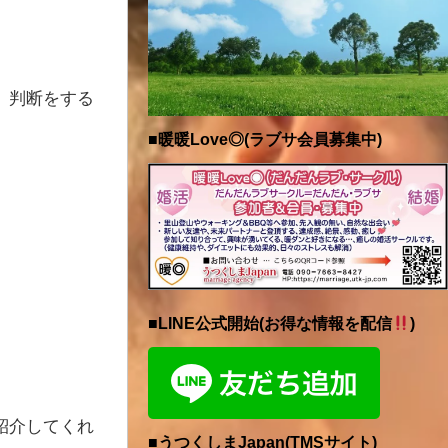
、判断をする
■暖暖Love◎(ラブサ会員募集中)
■LINE公式開始(お得な情報を配信
)
紹介してくれ
■うつくしまJapan(TMSサイト)