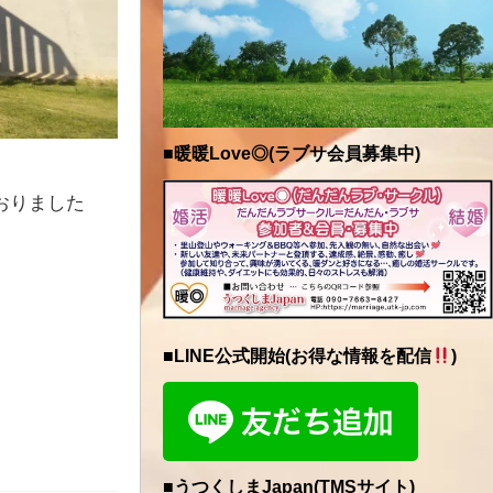
■暖暖Love◎(ラブサ会員募集中)
おりました
■LINE公式開始(お得な情報を配信
)
■うつくしまJapan(TMSサイト)