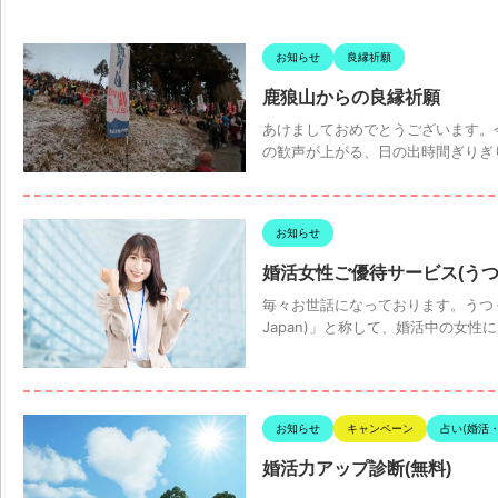
お知らせ
良縁祈願
鹿狼山からの良縁祈願
あけましておめでとうございます。
の歓声が上がる、日の出時間ぎりぎりの
お知らせ
婚活女性ご優待サービス(うつく
毎々お世話になっております。うつく
Japan)」と称して、婚活中の女性
お知らせ
キャンペーン
占い(婚活
婚活力アップ診断(無料)