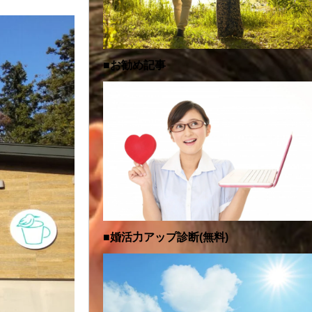
■お勧め記事
■婚活力アップ診断(無料)