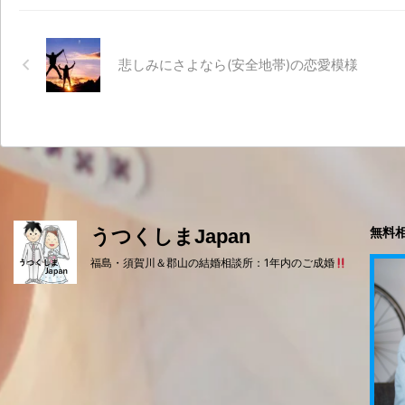
悲しみにさよなら(安全地帯)の恋愛模様
無料相
うつくしまJapan
福島・須賀川＆郡山の結婚相談所：1年内のご成婚