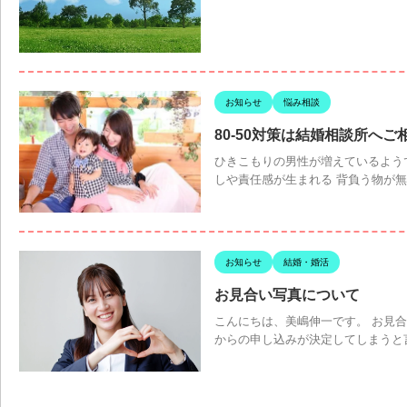
お知らせ
悩み相談
80-50対策は結婚相談所へ
ひきこもりの男性が増えているよう
しや責任感が生まれる 背負う物が無
お知らせ
結婚・婚活
お見合い写真について
こんにちは、美嶋伸一です。 お見
からの申し込みが決定してしまうと言