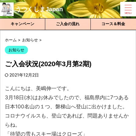
うつくしまJapan
キャンペーン
ご入会の流れ
コース＆料金
ホーム
>
お知らせ
>
お知らせ
ご入会状況(2020年3月第2期)
2021年12月2日
こんにちは、美嶋伸一です。
3月18日(水)はお休みでしたので、福島県内に7つある
日本100名山の１つ、磐梯山へ登山に出かけました。
コロナウイルスも、登山であれば、問題ありませんか
らね。
「待望の雪もスキー場はクローズ」