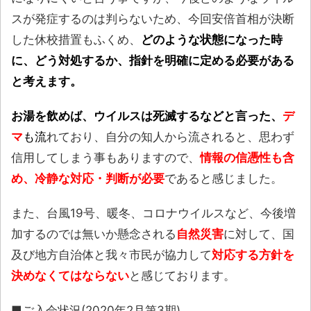
スが発症するのは判らないため、今回安倍首相が決断
した休校措置もふくめ、
どのような状態になった時
に、どう対処するか、指針を明確に定める必要がある
と考えます。
お湯を飲めば、ウイルスは死滅するなどと言った
、
デ
マ
も流
れており、自分の知人から流されると、思わず
信用してしまう事もありますので、
情報の信憑性も含
め、冷静な対応・判断が必要
であると感じました。
また、台風19号、暖冬、コロナウイルスなど、今後増
加するのでは無いか懸念される
自然災害
に対して、国
及び地方自治体と我々市民が協力して
対応する方針を
決めなくてはならない
と感じております。
■ご入会状況(2020年2月第3期)