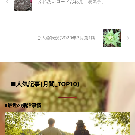
ふれあいロードお花見「暖気亭」
ご入会状況(2020年3月第1期)
■人気記事(月間_TOP10)
■最近の婚活事情