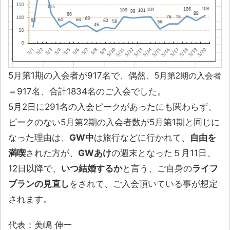
5月第1期の入会者が917名で、偶然、
5月第2期の入会者
＝917名、合計1834名のご入会でした。
5月2日に291名の入会ピークがあったにも関わらず、
ピークのない5月第2期の入会者数が5月第1期と同じに
なった理由は、
GW中
は旅行などに行かれて、
自由を
満喫
された方が、
GWあけ
の週末となった５月11日、
12日以降で、
いつ結婚するか
と言う、ご自身の
ライフ
プランの見直し
をされて、ご入会頂いている事が想定
されます。
代表：美嶋 伸一