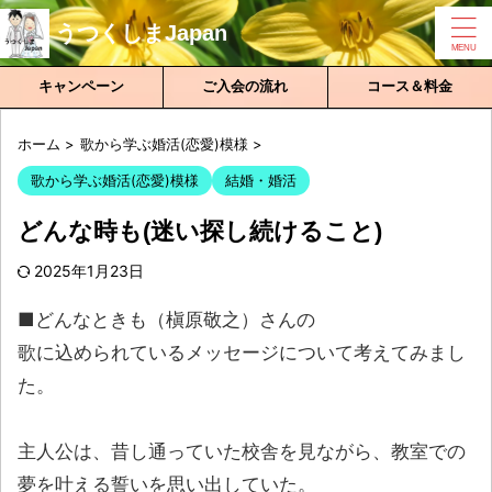
うつくしまJapan
キャンペーン
ご入会の流れ
コース＆料金
ホーム
>
歌から学ぶ婚活(恋愛)模様
>
歌から学ぶ婚活(恋愛)模様
結婚・婚活
どんな時も(迷い探し続けること)
2025年1月23日
■どんなときも（槇原敬之）さんの
歌に込められているメッセージについて考えてみまし
た。
主人公は、昔し通っていた校舎を見ながら、教室での
夢を叶える誓いを思い出していた。