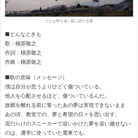
どんな時も迷い探し続ける事
■どんなときも
歌：槇原敬之
作詞：槇原敬之
作曲：槇原敬之
■歌の意味（メッセージ）
僕は自分が思うよりひどく傷ついている。
他人を心配させるほど、傷ついているんだ。
故郷を離れる前に誓ったあの夢は実現できないまま
あの頃、教室での、夢と希望の日々を思い出す。
泥だらけのスニーカーで追いかけた夢を追い越せない
のは、通学に使っていた電車でも、