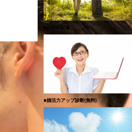
■お勧め記事
■婚活力アップ診断(無料)