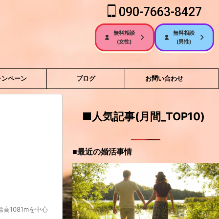
090-7663-8427
無料相談
無料相談
(女性)
(男性)
ャンペーン
ブログ
お問い合わせ
■人気記事(月間_TOP10)
■最近の婚活事情
1081mを中心