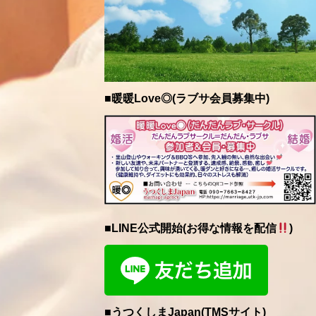
■暖暖Love◎(ラブサ会員募集中)
■LINE公式開始(お得な情報を配信
)
■うつくしまJapan(TMSサイト)