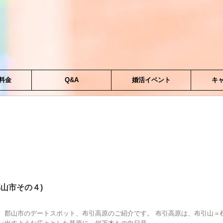
料金
Q&A
婚活イベント
キ
山市その４)
郡山市のデートスポット、布引高原のご紹介です。 布引高原は、布引山＝標高