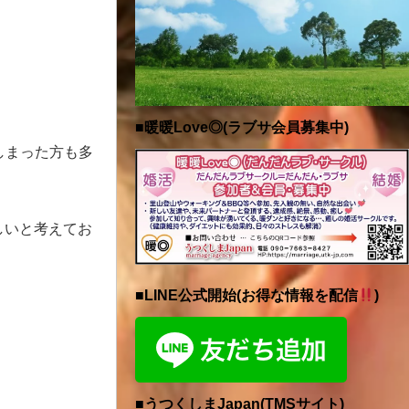
■暖暖Love◎(ラブサ会員募集中)
しまった方も多
しいと考えてお
■LINE公式開始(お得な情報を配信
)
■うつくしまJapan(TMSサイト)