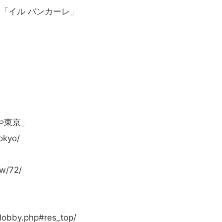
ン「イル バンカーレ」
」
や東京」
okyo/
ew/72/
lobby.php#res_top/