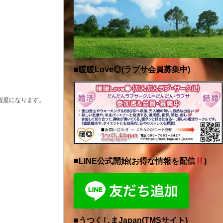
■暖暖Love◎(ラブサ会員募集中)
程度になります。
■LINE公式開始(お得な情報を配信
)
■うつくしまJapan(TMSサイト)