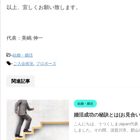
以上、宜しくお願い致します。
代表：美嶋 伸一
-
結婚・婚活
-
ご入会状況
,
プロポーズ
関連記事
結婚・婚活
婚活成功の秘訣とは(お見合い
こんにちは、うつくしまJapan代
しました。その間、須賀川市、郡山市