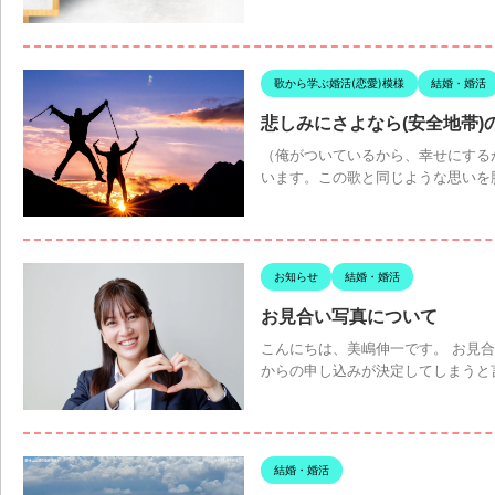
歌から学ぶ婚活(恋愛)模様
結婚・婚活
悲しみにさよなら(安全地帯)
（俺がついているから、幸せにする
います。この歌と同じような思いを胸
お知らせ
結婚・婚活
お見合い写真について
こんにちは、美嶋伸一です。 お見
からの申し込みが決定してしまうと言
結婚・婚活