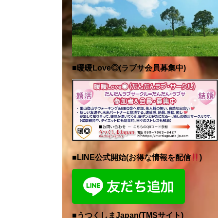
■暖暖Love◎(ラブサ会員募集中)
■LINE公式開始(お得な情報を配信
)
■うつくしまJapan(TMSサイト)