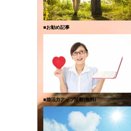
■お勧め記事
■婚活力アップ診断(無料)