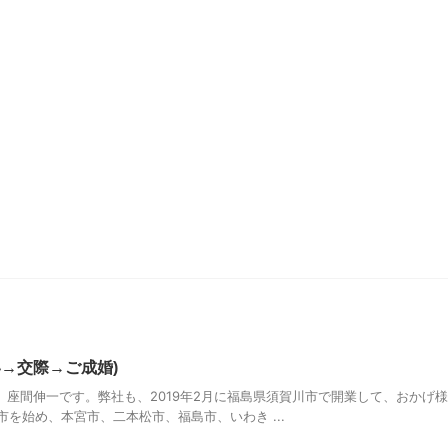
→交際→ご成婚)
表 座間伸一です。弊社も、2019年2月に福島県須賀川市で開業して、おかげ
を始め、本宮市、二本松市、福島市、いわき ...