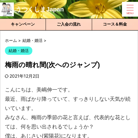
うつくしまJapan
キャンペーン
ご入会の流れ
コース＆料金
ホーム
>
結婚・婚活
>
結婚・婚活
梅雨の晴れ間(次へのジャンプ)
2021年12月2日
こんにちは、美嶋伸一です。
最近、雨ばかり降っていて、すっきりしない天気が続
いています。
みなさん、梅雨の季節の花と言えば、代表的な花とし
ては、何を思い出されるでしょうか？
僕は、あじさい(紫陽花)になります。