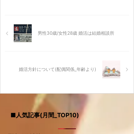
男性30歳/女性28歳 婚活は結婚相談所
婚活方針について(配偶関係_年齢より)
■人気記事(月間_TOP10)