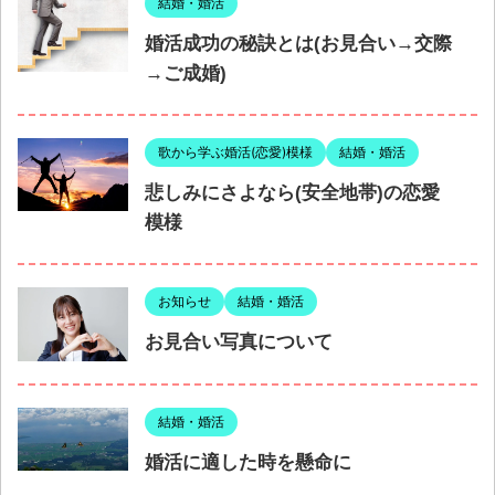
結婚・婚活
婚活成功の秘訣とは(お見合い→交際
→ご成婚)
歌から学ぶ婚活(恋愛)模様
結婚・婚活
悲しみにさよなら(安全地帯)の恋愛
模様
お知らせ
結婚・婚活
お見合い写真について
結婚・婚活
婚活に適した時を懸命に