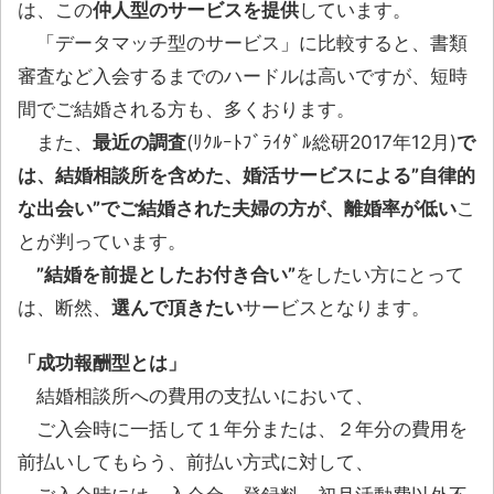
は、この
仲人型のサービスを提供
しています。
「データマッチ型のサービス」に比較すると、書類
審査など入会するまでのハードルは高いですが、短時
間でご結婚される方も、多くおります。
また、
最近の調査
(ﾘｸﾙｰﾄﾌﾞﾗｲﾀﾞﾙ総研2017年12月)
で
は、結婚相談所を含めた、婚活サービスによる”自律的
な出会い”でご結婚された夫婦の方が、離婚率が低い
こ
とが判っています。
”結婚を前提としたお付き合い”
をしたい方にとって
は、断然、
選んで頂きたい
サービスとなります。
「成功報酬型とは」
結婚相談所への費用の支払いにおいて、
ご入会時に一括して１年分または、２年分の費用を
前払いしてもらう、前払い方式に対して、