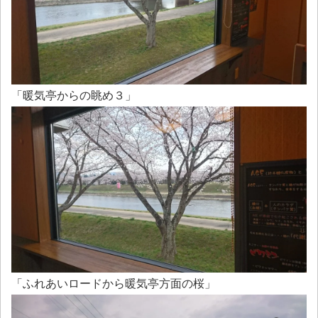
「暖気亭からの眺め３」
「ふれあいロードから暖気亭方面の桜」