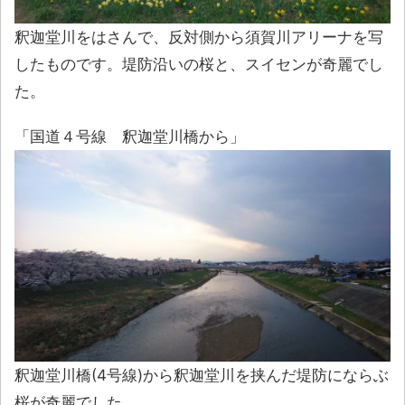
釈迦堂川をはさんで、反対側から須賀川アリーナを写
したものです。堤防沿いの桜と、スイセンが奇麗でし
た。
「国道４号線 釈迦堂川橋から」
釈迦堂川橋(4号線)から釈迦堂川を挟んだ堤防にならぶ
桜が奇麗でした。