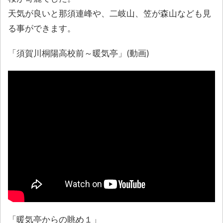
天気が良いと那須連峰や、二岐山、笠が森山なども見
る事ができます。
「須賀川桐陽高校前～暖気亭」(動画)
「暖気亭からの眺め１」