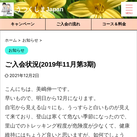
うつくしまJapan
キャンペーン
ご入会の流れ
コース＆料金
ホーム
>
お知らせ
>
お知らせ
ご入会状況(2019年11月第3期)
2021年12月2日
こんにちは、美嶋伸一です。
早いもので、明日から12月になります。
自宅から見える山々にも、うっすらと白いものが見え
て来ており、登山は寒くて危ない季節になったので、
里山でのトレッキング程度が危険度が少なくて、健康
維持にはちょうど良いと思いますが、如何でしょう