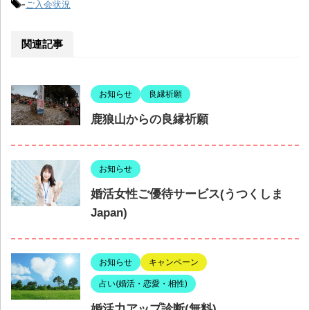
-
ご入会状況
関連記事
お知らせ
良縁祈願
鹿狼山からの良縁祈願
お知らせ
婚活女性ご優待サービス(うつくしま
Japan)
お知らせ
キャンペーン
占い(婚活・恋愛・相性)
婚活力アップ診断(無料)